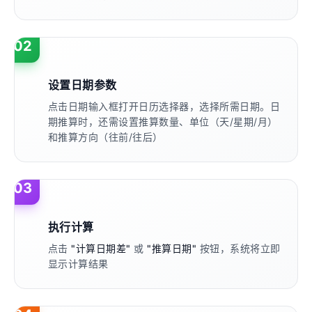
02
设置日期参数
点击日期输入框打开日历选择器，选择所需日期。日
期推算时，还需设置推算数量、单位（天/星期/月）
和推算方向（往前/往后）
03
执行计算
点击
"计算日期差"
或
"推算日期"
按钮，系统将立即
显示计算结果