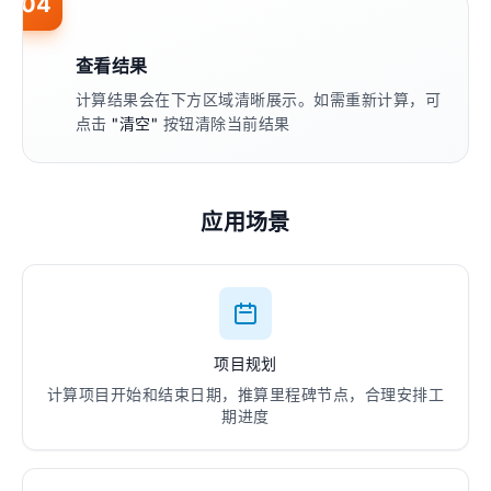
04
查看结果
计算结果会在下方区域清晰展示。如需重新计算，可
点击
"清空"
按钮清除当前结果
应用场景
项目规划
计算项目开始和结束日期，推算里程碑节点，合理安排工
期进度