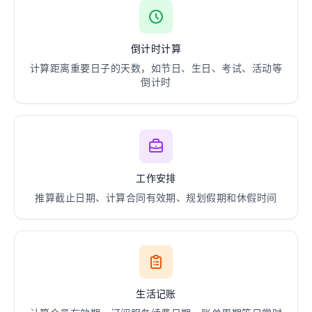
倒计时计算
计算距离重要日子的天数，如节日、生日、考试、活动等
倒计时
工作安排
推算截止日期、计算合同有效期、规划假期和休假时间
生活记账